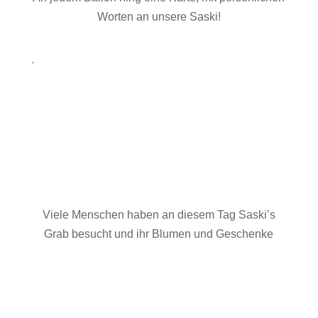
Worten an unsere Saski!

Viele Menschen haben an diesem Tag Saski’s
Grab besucht und ihr Blumen und Geschenke
gebracht.
Ihre Eltern haben einen Stern für Saskia auf dem
Grab anbringen lassen, der nachts im dunkeln